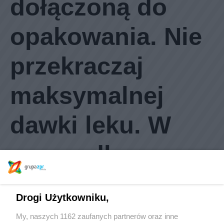
zgodnie z ulotką
dołączoną do
opakowania. Nie
przekraczaj
maksymalnej
dawki leku. W
przypadku
Drogi Użytkowniku,
wątpliwości
My, naszych 1162 zaufanych partnerów oraz inne