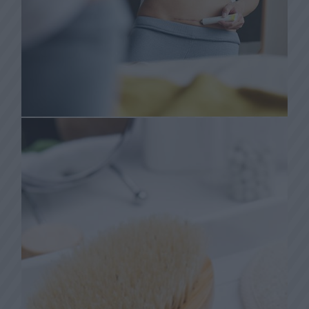
Początkowo szczotkuje się tylko okolice
blizny, co pobudza krążenie. Z czasem
można także delikatnie szczotkować
Po wygojeniu się rany i zdjęciu szwów
(blizna powinna być zamknięta, bez
sączących się płynów i krwi, bez stanu
zapalnego) można masować miejsce
blizny przeznaczonymi do tego