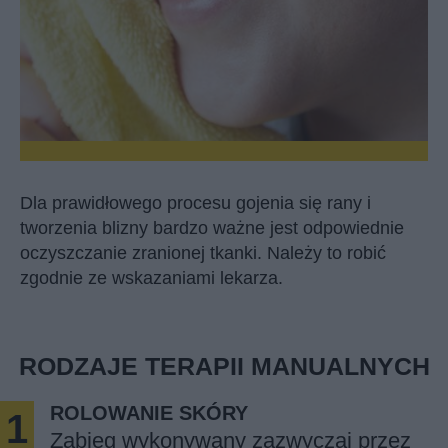
y i
O bliznę warto zadbać jak najwcześniej. Czas
wiednie
po zagojeniu się rany, czyli zasklepieniu się sk
robić
to pierwszy moment, gdy już można działać. 
kontekście czasu istotne jest również to, by d
bliznę regularnie, aż do zakończenia procesó
gojenia się rany, tworzenia blizny i osiągnięcia
pożądanego efektu.
RODZAJE TERAPII MANUALNYCH