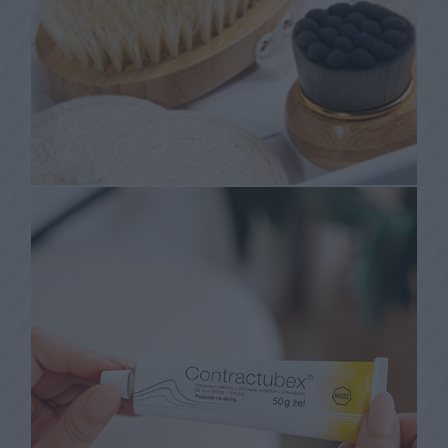
produktami. Mobilizacja powinna
zawierać:
•ruchy okrężne
•bardzo delikatne przesuwanie blizny na
boki, z dołu do góry, z góry na dół