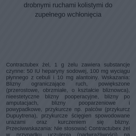
Wcieranie leku powinno odbywać się
drobnymi ruchami kolistymi do
zupełnego wchłonięcia
Contractubex żel, 1 g żelu zawiera substancje
czynne: 50 IU heparyny sodowej, 100 mg wyciągu
płynnego z cebuli i 10 mg alantoiny. Wskazania:
Blizny ograniczające ruch, powiększone
(przerostowe, obrzmiałe, o kształcie bliznowca),
nieestetyczne blizny pooperacyjne, blizny po
amputacjach, blizny pooparzeniowe i
powypadkowe, przykurcze np. palców (przykurcz
Dupuytrena), przykurcze ścięgien spowodowane