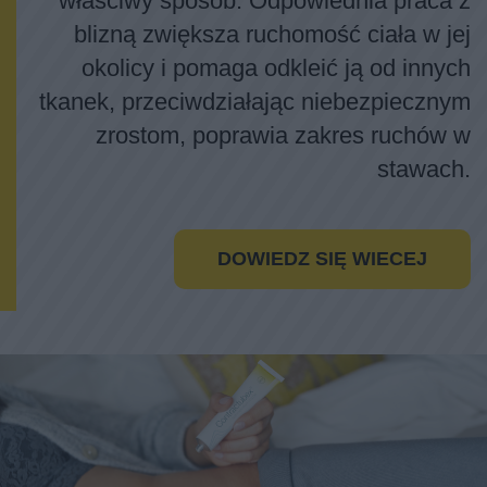
aby zapobiec niekorzystnym skutkom ich
tworzenia się, warto zadbać o nie we
właściwy sposób. Odpowiednia praca z
blizną zwiększa ruchomość ciała w jej
okolicy i pomaga odkleić ją od innych
tkanek, przeciwdziałając niebezpiecznym
zrostom, poprawia zakres ruchów w
stawach.
DOWIEDZ SIĘ WIECEJ