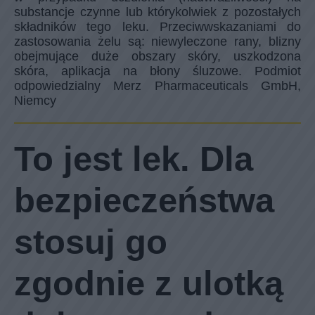
urazami oraz kurczeniem się blizny.
Przeciwwskazania: Nie stosować Contractubex żel
w przypadku uczulenia (nadwrażliwości) na
substancje czynne lub którykolwiek z pozostałych
składników tego leku. Przeciwwskazaniami do
zastosowania żelu są: niewyleczone rany, blizny
obejmujące duże obszary skóry, uszkodzona
skóra, aplikacja na błony śluzowe. Podmiot
odpowiedzialny Merz Pharmaceuticals GmbH,
Niemcy
To jest lek. Dla
bezpieczeństwa
stosuj go